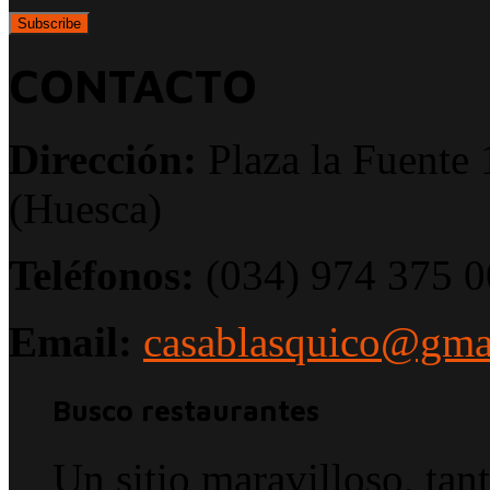
CONTACTO
Dirección:
Plaza la Fuente 
(Huesca)
Teléfonos:
(034) 974 375 0
Email:
casablasquico@gma
Busco restaurantes
Un sitio maravilloso, tan