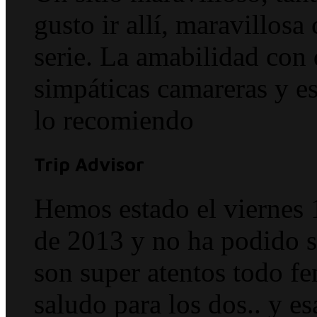
gusto ir allí, maravillosa
serie. La amabilidad con 
simpáticas camareras y e
lo recomiendo
Trip Advisor
Hemos estado el viernes 
de 2013 y no ha podido s
son super atentos tod
saludo para los dos.. y e