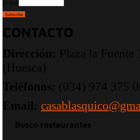
Tu mail
CONTACTO
Dirección:
Plaza la Fuente 
(Huesca)
Teléfonos:
(034) 974 375 0
Email:
casablasquico@gma
Busco restaurantes