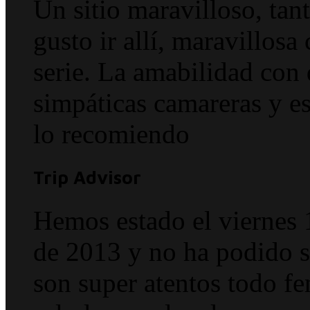
Un sitio maravilloso, tan
gusto ir allí, maravillosa
serie. La amabilidad con 
simpáticas camareras y e
lo recomiendo
Trip Advisor
Hemos estado el viernes 
de 2013 y no ha podido s
son super atentos tod